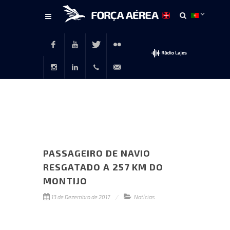
Conteúdo
principal
Facebook
Youtube
Twitter
Flickr
Instagram
LinkedIn
+351
rp@emfa.gov.pt
214726120
PASSAGEIRO DE NAVIO
RESGATADO A 257 KM DO
MONTIJO
13 de Dezembro de 2017
Notícias