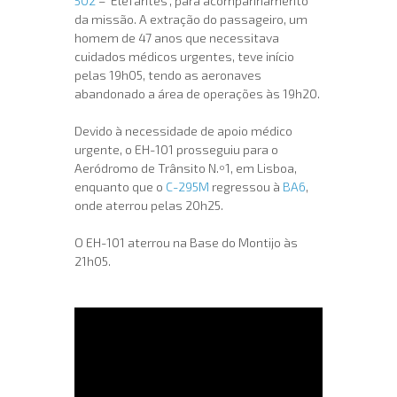
502
– ‘Elefantes’, para acompanhamento
da missão. A extração do passageiro, um
homem de 47 anos que necessitava
cuidados médicos urgentes, teve início
pelas 19h05, tendo as aeronaves
abandonado a área de operações às 19h20.
Devido à necessidade de apoio médico
urgente, o EH-101 prosseguiu para o
Aeródromo de Trânsito N.º1, em Lisboa,
enquanto que o
C-295M
regressou à
BA6
,
onde aterrou pelas 20h25.
O EH-101 aterrou na Base do Montijo às
21h05.