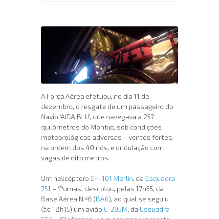
A Força Aérea efetuou, no dia 11 de
dezembro, o resgate de um passageiro do
Navio ‘AIDA BLU’, que navegava a 257
quilómetros do Montijo, sob condições
meteorológicas adversas – ventos fortes,
na ordem dos 40 nós, e ondulação com
vagas de oito metros.
Um helicóptero
EH-101 Merlin
, da
Esquadra
751
– ‘Pumas’, descolou, pelas 17h55, da
Base Aérea N.º6 (
BA6
), ao qual se seguiu
(às 18h15) um avião
C-295M
, da
Esquadra