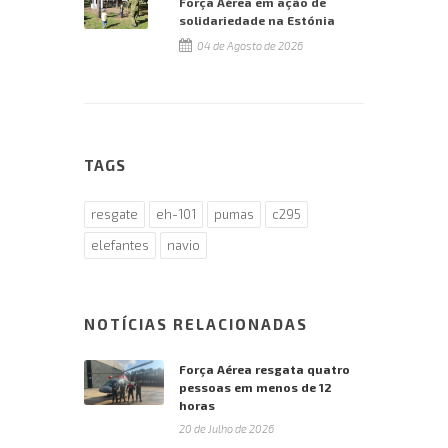
Força Aérea em ação de
solidariedade na Estónia
04 de Agosto de 2026
TAGS
resgate
eh-101
pumas
c295
elefantes
navio
NOTÍCIAS RELACIONADAS
Força Aérea resgata quatro
pessoas em menos de 12
horas
20 de Julho de 2026