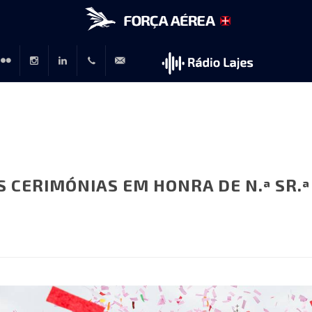
r
lickr
Instagram
LinkedIn
+351
rp@emfa.gov.pt
214726120
S CERIMÓNIAS EM HONRA DE N.ª SR.