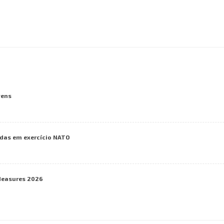
vens
das em exercício NATO
Measures 2026