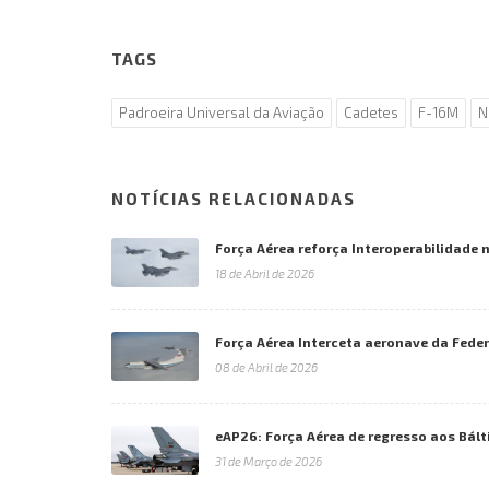
TAGS
Padroeira Universal da Aviação
Cadetes
F-16M
N
NOTÍCIAS RELACIONADAS
Força Aérea reforça Interoperabilidade
18 de Abril de 2026
Força Aérea Interceta aeronave da Fede
08 de Abril de 2026
eAP26: Força Aérea de regresso aos Bált
31 de Março de 2026