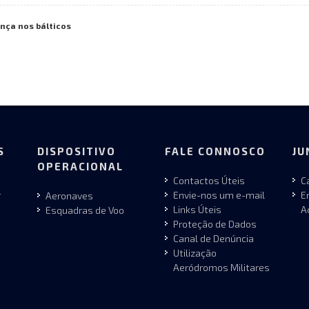
ença nos bálticos
S
DISPOSITIVO
FALE CONNOSCO
JU
OPERACIONAL
Contactos Úteis
C
r
Envie-nos um e-mail
E
Aeronaves
Links Úteis
A
Esquadras de Voo
Proteção de Dados
Canal de Denúncia
Utilização
Aeródromos Militares