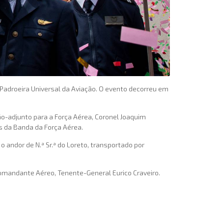
 Padroeira Universal da Aviação. O evento decorreu em
lão-adjunto para a Força Aérea, Coronel Joaquim
s da Banda da Força Aérea.
andor de N.ª Sr.ª do Loreto, transportado por
Comandante Aéreo, Tenente-General Eurico Craveiro.