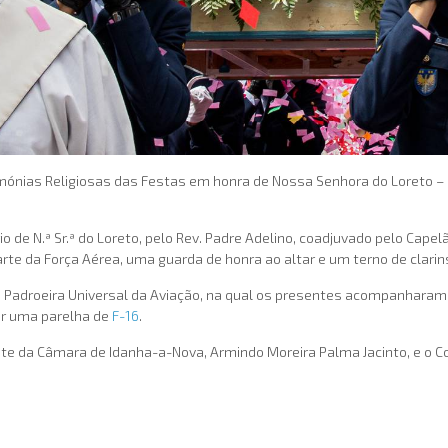
rimónias Religiosas das Festas em honra de Nossa Senhora do Loreto –
o de N.ª Sr.ª do Loreto, pelo Rev. Padre Adelino, coadjuvado pelo Cape
te da Força Aérea, uma guarda de honra ao altar e um terno de clarin
 Padroeira Universal da Aviação, na qual os presentes acompanharam o 
or uma parelha de
F-16
.
nte da Câmara de Idanha-a-Nova, Armindo Moreira Palma Jacinto, e o 