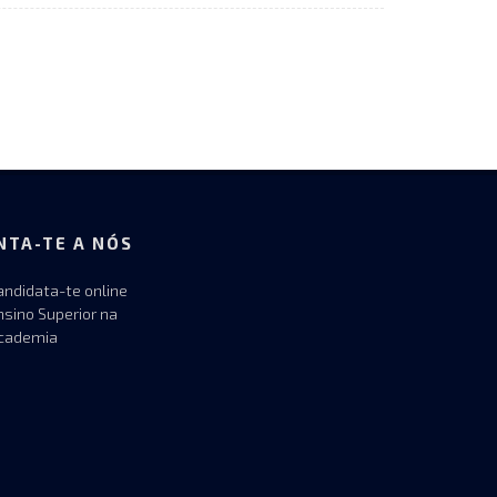
NTA-TE A NÓS
andidata-te online
nsino Superior na
cademia