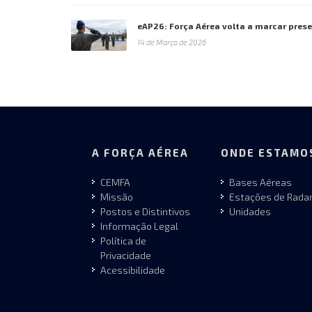
eAP26: Força Aérea volta a marcar pres
14 de Março de 2026
A FORÇA AÉREA
ONDE ESTAMO
CEMFA
Bases Aéreas
Missão
Estações de Rada
Postos e Distintivos
Unidades
Informação Legal
Política de
Privacidade
Acessibilidade