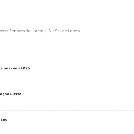
ossa Senhora de Loreto
N.ª Sr.ª de Loreto
 na missão eAP26
ração Russa
icos