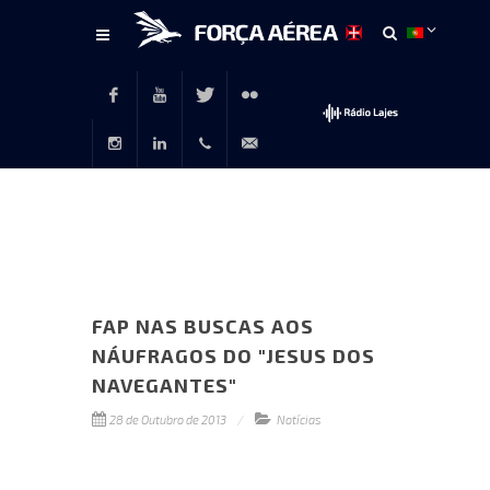
Conteúdo
principal
Facebook
Youtube
Twitter
Flickr
Instagram
LinkedIn
+351
rp@emfa.gov.pt
214726120
FAP NAS BUSCAS AOS
NÁUFRAGOS DO "JESUS DOS
NAVEGANTES"
28 de Outubro de 2013
Notícias