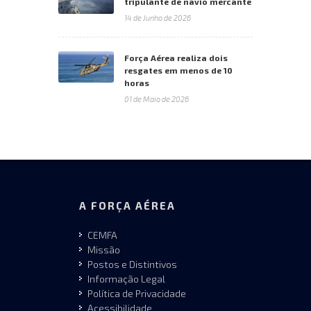
tripulante de navio mercante
14 de Junho de 2026
Força Aérea realiza dois
resgates em menos de 10
horas
01 de Maio de 2026
A FORÇA AÉREA
CEMFA
Missão
Postos e Distintivos
Informação Legal
Política de Privacidade
Acessibilidade