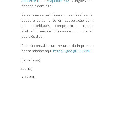
Alouette III
, da
Esquadra 552
“Zangões” no
sábado e domingo.
As aeronaves participaram nas missões de
busca e salvamento em cooperação com
as autoridades competentes, tendo
efetuado mais de 16 horas de voo no total
dos três dias.
Poderá consultar um resumo da imprensa
desta missão aqui:
https://goo.gl/F5GVVU
(Foto: Lusa)
Por: RQ
ALF/RHL