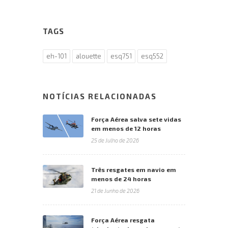
TAGS
eh-101
alouette
esq751
esq552
NOTÍCIAS RELACIONADAS
Força Aérea salva sete vidas
em menos de 12 horas
25 de Julho de 2026
Três resgates em navio em
menos de 24 horas
21 de Junho de 2026
Força Aérea resgata