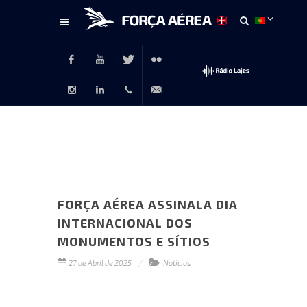
Conteúdo
principal
Facebook
Youtube
Twitter
Flickr
Instagram
LinkedIn
+351
rp@emfa.gov.pt
214726120
FORÇA AÉREA ASSINALA DIA
INTERNACIONAL DOS
MONUMENTOS E SÍTIOS
27 de Abril de 2025
Notícias