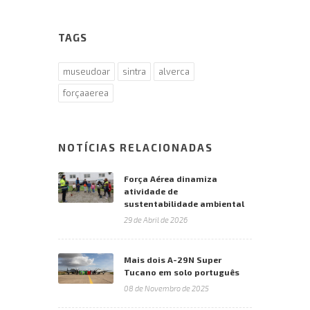
TAGS
museudoar
sintra
alverca
forçaaerea
NOTÍCIAS RELACIONADAS
Força Aérea dinamiza
atividade de
sustentabilidade ambiental
29 de Abril de 2026
Mais dois A-29N Super
Tucano em solo português
08 de Novembro de 2025