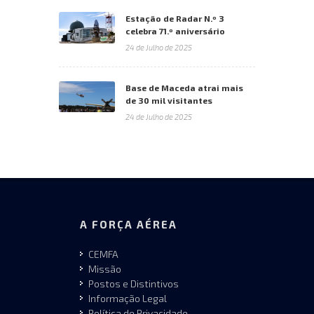
Estação de Radar N.º 3
celebra 71.º aniversário
24 de Julho de 2025
Base de Maceda atrai mais
de 30 mil visitantes
24 de Julho de 2025
A FORÇA AÉREA
CEMFA
Missão
Postos e Distintivos
Informação Legal
Política de Privacidade