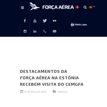
Conteúdo
principal
Facebook
Youtube
Twitter
Flickr
Instagram
LinkedIn
+351
rp@emfa.gov.pt
214726120
DESTACAMENTOS DA
FORÇA AÉREA NA ESTÓNIA
RECEBEM VISITA DO CEMGFA
07 de Maio de 2025
Notícias