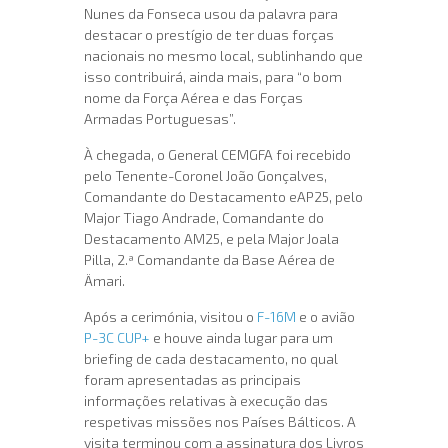
Nunes da Fonseca usou da palavra para
destacar o prestígio de ter duas forças
nacionais no mesmo local, sublinhando que
isso contribuirá, ainda mais, para “o bom
nome da Força Aérea e das Forças
Armadas Portuguesas”.
À chegada, o General CEMGFA foi recebido
pelo Tenente-Coronel João Gonçalves,
Comandante do Destacamento eAP25, pelo
Major Tiago Andrade, Comandante do
Destacamento AM25, e pela Major Joala
Pilla, 2.ª Comandante da Base Aérea de
Ämari.
Após a cerimónia, visitou o
F-16M
e o avião
P-3C CUP+
e houve ainda lugar para um
briefing de cada destacamento, no qual
foram apresentadas as principais
informações relativas à execução das
respetivas missões nos Países Bálticos. A
visita terminou com a assinatura dos Livros