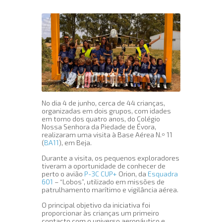
No dia 4 de junho, cerca de 44 crianças,
organizadas em dois grupos, com idades
em torno dos quatro anos, do Colégio
Nossa Senhora da Piedade de Évora,
realizaram uma visita à Base Aérea N.º 11
(
BA11
), em Beja.
Durante a visita, os pequenos exploradores
tiveram a oportunidade de conhecer de
perto o avião
P-3C CUP+
Orion, da
Esquadra
601
– “Lobos”, utilizado em missões de
patrulhamento marítimo e vigilância aérea.
O principal objetivo da iniciativa foi
proporcionar às crianças um primeiro
contacto com o universo aeronáutico e