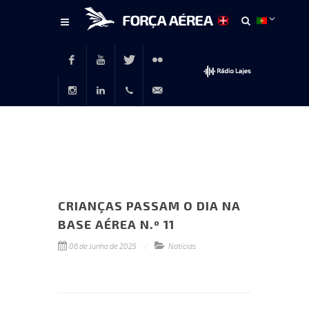
Conteúdo
principal
Facebook
Youtube
Twitter
Flickr
Instagram
LinkedIn
+351
rp@emfa.gov.pt
214726120
CRIANÇAS PASSAM O DIA NA
BASE AÉREA N.º 11
06 de Junho de 2025
Notícias