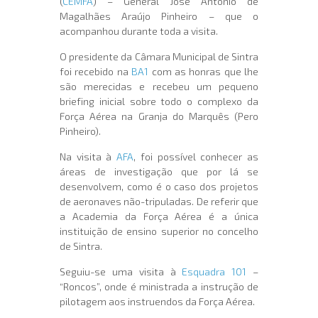
(
CEMFA
) – General José António de
Magalhães Araújo Pinheiro – que o
acompanhou durante toda a visita.
O presidente da Câmara Municipal de Sintra
foi recebido na
BA1
com as honras que lhe
são merecidas e recebeu um pequeno
briefing inicial sobre todo o complexo da
Força Aérea na Granja do Marquês (Pero
Pinheiro).
Na visita à
AFA
, foi possível conhecer as
áreas de investigação que por lá se
desenvolvem, como é o caso dos projetos
de aeronaves não-tripuladas. De referir que
a Academia da Força Aérea é a única
instituição de ensino superior no concelho
de Sintra.
Seguiu-se uma visita à
Esquadra 101
–
“Roncos”, onde é ministrada a instrução de
pilotagem aos instruendos da Força Aérea.