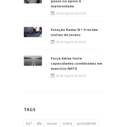
passo no apoio à
maternidade
08 de Agosto de 2026
Estação Radar N.º 4 recebe
visitas de jovens
06 de Agosto de 2026
Força Aérea testa
capacidades combinadas em
exercício NATO
06 de Agosto de 2026
TAGS
ba1
afa
musar
sintra
presidente