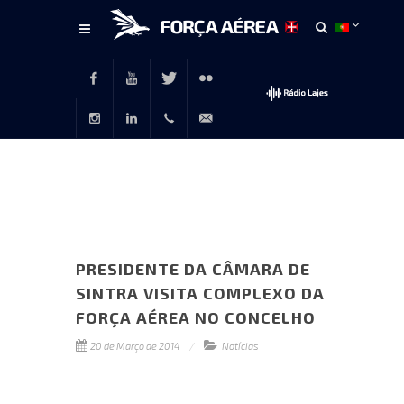
Conteúdo
principal
Facebook
Youtube
Twitter
Flickr
Instagram
LinkedIn
+351
rp@emfa.gov.pt
214726120
PRESIDENTE DA CÂMARA DE
SINTRA VISITA COMPLEXO DA
FORÇA AÉREA NO CONCELHO
20 de Março de 2014
Notícias