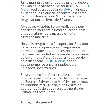
Já na manhã de ontem, 30 de janeiro, depois
de uma nova ativação, pelas 10h10, o
EH-101
Merlin
voltou a descolar da
BA6
em direção
a um pesqueiro que se encontrava a cerca
de 160 quilómetros do Montijo, a fim de
resgatar um paciente de 56 anos.
Ambas as missões foram realizadas sob
condições meteorológicas adversas, com
ondas a atingir os 6 metros e muita
agitação marítima.
Nos dois resgates, o Recuperador-Salvador
garantiu a recuperação em segurança,
permitindo que os pacientes recebessem
os primeiros cuidados de saúde pelas mãos
do Enfermeiro Aeronáutico, ainda a bordo
do helicóptero
EH-101 Merlin
, sendo
posteriormente encaminhados para
unidades hospitalares.
Estas operações foram realizadas em
coordenação com o Centro de Coordenação
de Busca e Salvamento Marítimo de Lisboa,
da Marinha Portuguesa, e do Centro de
Coordenação de Busca e Salvamento de
Lisboa, da Força Aérea.
A voar, protegemos!