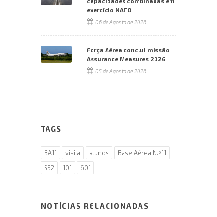
capacidades combinadas em
exercício NATO
06 de Agosto de 2026
Força Aérea conclui missão
Assurance Measures 2026
05 de Agosto de 2026
TAGS
BA11
visita
alunos
Base Aérea N.º11
552
101
601
NOTÍCIAS RELACIONADAS