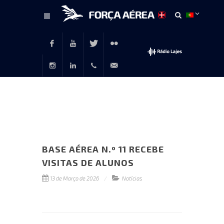
Conteúdo
principal
Facebook
Youtube
Twitter
Flickr
Instagram
LinkedIn
+351
rp@emfa.gov.pt
214726120
BASE AÉREA N.º 11 RECEBE
VISITAS DE ALUNOS
13 de Março de 2026
Notícias