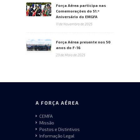
Força Aérea participa nas
Comemorações do 51.º
Aniversário do EMGFA
11 de Novembro de 2025
Força Aérea presente nos 50
anos do F-16
23 de Maio de 2025
A FORÇA AÉREA
CEMFA
Missão
Postos e Distintivos
Informação Legal