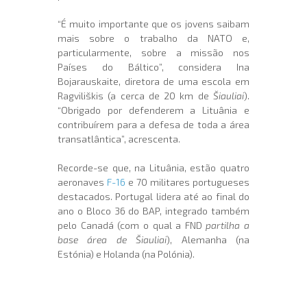
“É muito importante que os jovens saibam
mais sobre o trabalho da NATO e,
particularmente, sobre a missão nos
Países do Báltico”, considera Ina
Bojarauskaite, diretora de uma escola em
Ragviliškis (a cerca de 20 km de
Šiauliai
).
“Obrigado por defenderem a Lituânia e
contribuírem para a defesa de toda a área
transatlântica”, acrescenta.
Recorde-se que, na Lituânia, estão quatro
aeronaves
F-16
e 70 militares portugueses
destacados. Portugal lidera até ao final do
ano o Bloco 36 do BAP, integrado também
pelo Canadá (com o qual a FND
partilha a
base área de Šiauliai
), Alemanha (na
Estónia) e Holanda (na Polónia).