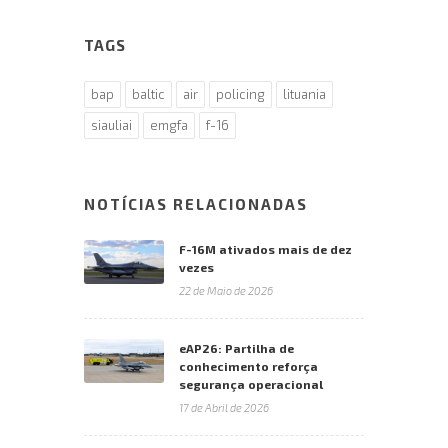
TAGS
bap
baltic
air
policing
lituania
siauliai
emgfa
f-16
NOTÍCIAS RELACIONADAS
F-16M ativados mais de dez
vezes
22 de Maio de 2026
eAP26: Partilha de
conhecimento reforça
segurança operacional
17 de Abril de 2026