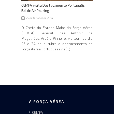
CEMFA visita Destacamento Português
Baltic Air Policing
29 de Outubro de 2014
O Chefe do Estado-Maior da Força Aérea
(CEMFA), General José António de
Magalhães Araújo Pinheiro, visitou nos dia
23 e 24 de outubro o destacamento da
Força Aérea Portuguesa na(...)
A FORÇA AÉREA
CEMFA