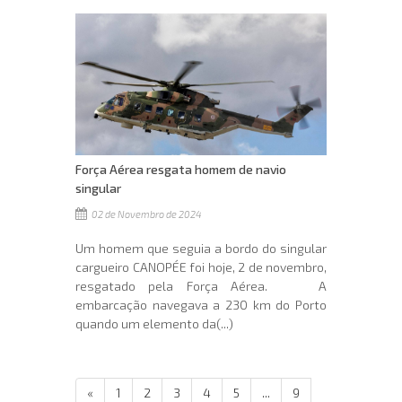
Força Aérea resgata homem de navio
singular
02 de Novembro de 2024
Um homem que seguia a bordo do singular
cargueiro CANOPÉE foi hoje, 2 de novembro,
resgatado pela Força Aérea. A
embarcação navegava a 230 km do Porto
quando um elemento da(...)
«
1
2
3
4
5
...
9