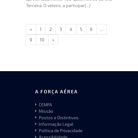
Terceira. O veleiro, a participar(...)
«
1
2
3
4
5
6
...
9
10
»
A FORÇA AÉREA
CEMFA
Missão
Postos e Distintivos
Informação Legal
Política de Privacidade
Acessibilidade