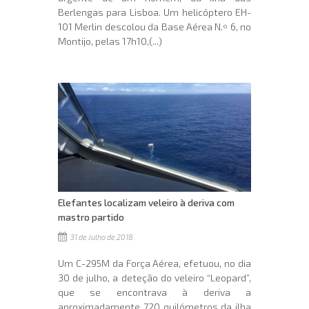
Berlengas para Lisboa. Um helicóptero EH-
101 Merlin descolou da Base Aérea N.º 6, no
Montijo, pelas 17h10,(...)
Elefantes localizam veleiro à deriva com
mastro partido
31 de Julho de 2018
Um C-295M da Força Aérea, efetuou, no dia
30 de julho, a deteção do veleiro “Leopard”,
que se encontrava à deriva a
aproximadamente 720 quilómetros da ilha