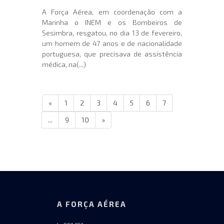
A Força Aérea, em coordenação com a
Marinha o INEM e os Bombeiros de
Sesimbra, resgatou, no dia 13 de fevereiro,
um homem de 47 anos e de nacionalidade
portuguesa, que precisava de assistência
médica, na(...)
«
1
2
3
4
5
6
7
...
9
10
»
A FORÇA AÉREA