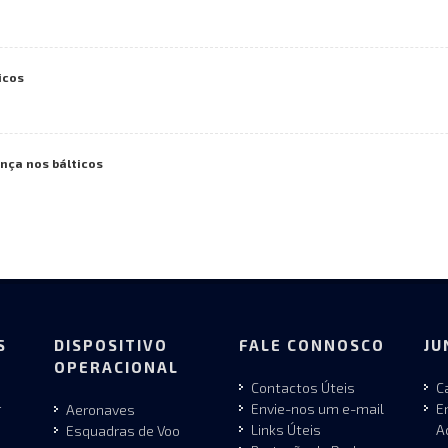
icos
ença nos bálticos
S
DISPOSITIVO
FALE CONNOSCO
JU
OPERACIONAL
Contactos Úteis
C
r
Envie-nos um e-mail
E
Aeronaves
Links Úteis
A
Esquadras de Voo