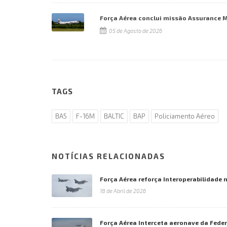
Força Aérea conclui missão Assurance 
05 de Agosto de 2026
TAGS
BA5
F-16M
BALTIC
BAP
Policiamento Aéreo
NOTÍCIAS RELACIONADAS
Força Aérea reforça Interoperabilidade
18 de Abril de 2026
Força Aérea Interceta aeronave da Fede