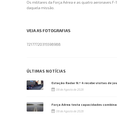
Os militares da Força Aérea e as quatro aeronaves F-1
daquela missão.
VEJA AS FOTOGRAFIAS
72177720315598988
ÚLTIMAS NOTÍCIAS
Estação Radar N.º 4 recebe visitas de jo
06 de Agosto de 2026
Força Aérea testa capacidades combina
06 de Agosto de 2026