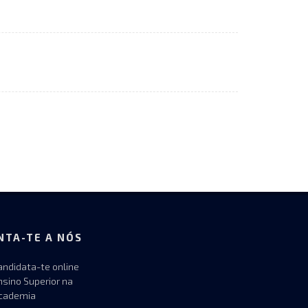
NTA-TE A NÓS
andidata-te online
nsino Superior na
cademia