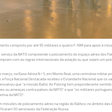
mento composto por até 95 militares e quatro F-16M para apoio à miss
o serviço da NATO compreende o policiamento do espaço aéreo dos Paíse
umpram com as regras internacionais da aviação ou que sejam um poten
de março, na Base Aérea N.º 5, em Monte Real, uma cerimónia militar 
a Força Nacional Destacada recebeu o Estandarte Nacional que os vai 
salvou que “a missão Baltic Air Policing tem preponderante sentido 
es ou ameaças contra países da NATO” e que “os militares portuguese
etiva da NATO”.
m missões de policiamento aéreo na região do Báltico, no âmbito das
tificaram 50 aeronaves da Federação Russa.