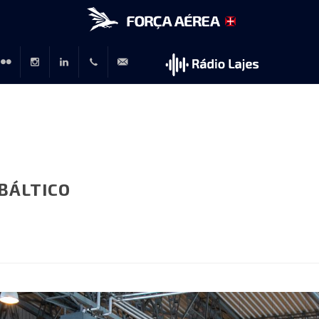
r
lickr
Instagram
LinkedIn
+351
rp@emfa.gov.pt
214726120
BÁLTICO