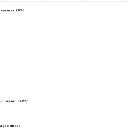
Measures 2026
 na missão eAP26
ração Russa