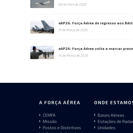
08 de Abril de 2026
eAP26: Força Aérea de regresso aos Bált
31 de Março de 2026
eAP26: Força Aérea volta a marcar pres
14 de Março de 2026
A FORÇA AÉREA
ONDE ESTAMO
CEMFA
Bases Aéreas
Missão
Estações de Rada
Postos e Distintivos
Unidades