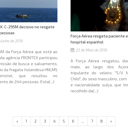
: C-295M decisivo no resgate
 pessoas
Força Aérea resgata paciente 
 Junho de 2016
hospital espanhol
23 de Maio de 2016
5M da Força Aérea que está ao
 da agência FRONTEX participou
A Força Aérea resgatou, di
issão de busca e salvamento,
maio, ao largo dos Açor
io da fragata holandesa HNLMS
tripulante do veleiro "S/V N
mstel, que resultou no
Child", do sexo masculino, com
nto de 244 pessoas. Esta(...)
e nacionalidade suíça, que ti
recolhido da(...)
«
1
2
3
4
5
6
...
7
8
»