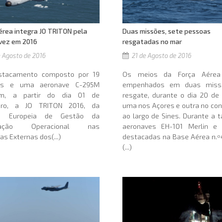
Duas missões, sete pessoas
érea integra JO TRITON pela
resgatadas no mar
vez em 2016
21 de Agosto de 2016
 Agosto de 2016
Os meios da Força Aérea
tacamento composto por 19
empenhados em duas miss
res e uma aeronave C-295M
resgate, durante o dia 20 de
am, a partir do dia 01 de
uma nos Açores e outra no con
bro, a JO TRITON 2016, da
ao largo de Sines. Durante a t
ia Europeia de Gestão da
aeronaves EH-101 Merlin e
ração Operacional nas
destacadas na Base Aérea n.º
as Externas dos(...)
(...)