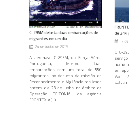
FRONTEX
C-295M deteta duas embarcações de
de 244
migrantes em um dia
17 de
24 de Junho de 2016
O C-29
A aeronave C-295M, da Força Aérea
serviço
Portuguesa, detetou duas
numa m
embarcações com um total de 550
em apo
migrantes, no decurso da missão de
Van A
Reconhecimento e Vigilância realizada
salvame
ontem, dia 23 de junho, no âmbito da
Operação TRITON16, da agência
FRONTEX, a(...)