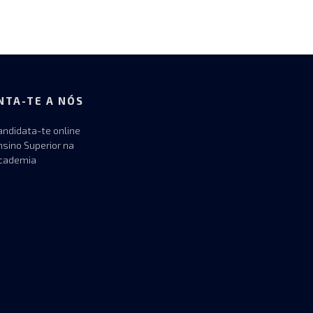
NTA-TE A NÓS
andidata-te online
nsino Superior na
cademia