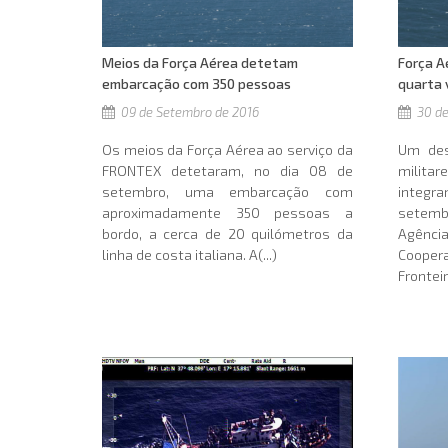
Meios da Força Aérea detetam
Força A
embarcação com 350 pessoas
quarta 
09 de Setembro de 2016
30 de
Os meios da Força Aérea ao serviço da
Um des
FRONTEX detetaram, no dia 08 de
milita
setembro, uma embarcação com
integr
aproximadamente 350 pessoas a
setem
bordo, a cerca de 20 quilómetros da
Agênc
linha de costa italiana. A(...)
Coope
Fronteir