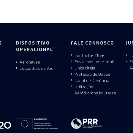
S
DISPOSITIVO
FALE CONNOSCO
JU
OPERACIONAL
Contactos Úteis
C
r
Envie-nos um e-mail
E
Aeronaves
Links Úteis
A
Esquadras de Voo
Proteção de Dados
Canal de Denúncia
Utilização
Aeródromos Militares