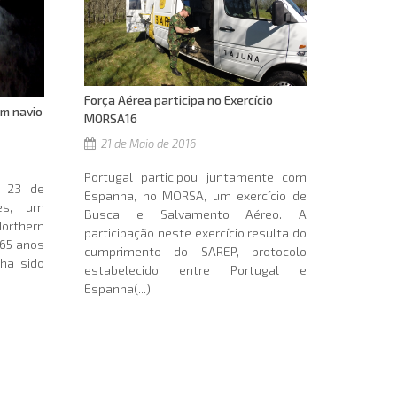
Força Aérea participa no Exercício
em navio
MORSA16
21 de Maio de 2016
Portugal participou juntamente com
a 23 de
Espanha, no MORSA, um exercício de
es, um
Busca e Salvamento Aéreo. A
orthern
participação neste exercício resulta do
 65 anos
cumprimento do SAREP, protocolo
nha sido
estabelecido entre Portugal e
Espanha(...)