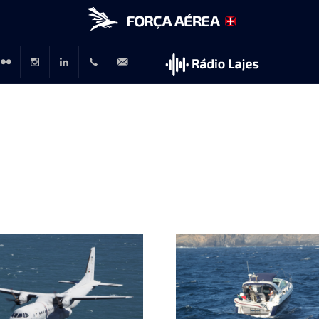
r
lickr
Instagram
LinkedIn
+351
rp@emfa.gov.pt
214726120