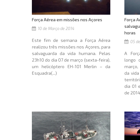
Força Aérea em missões nos Açores
Força A
salvagu
10 de Março de 2014
horas
Este fim de semana a Força Aérea
05 de
realizou três missões nos Açores, para
salvaguarda da vida humana. Pelas
A Forç
23h10 do dia 07 de março (sexta-feira),
longo 
um helicóptero EH-101 Merlin – da
março,
Esquadra(...)
da vid
territó
dia 01 
de 2014