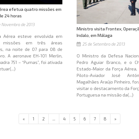
érea efetua quatro missões em
e 24 horas
 Novembro de 2013
Ministro visita Frontex, Operaç
Indalo, em Málaga
a Aérea esteve envolvida em
o missões em três áreas
25 de Setembro de 2013
as, na noite de 07 para 08 de
O Ministro da Defesa Naciona
ro. A aeronave EH-101 Merlin,
Pedro Aguiar Branco, e o C
adra 751 – “Pumas”, foi ativada
Estado-Maior da Força Aérea,
tuar(...)
Piloto-Aviador José Antó
Magalhães Araújo Pinheiro, fo
visitar o destacamento da For
Portuguesa na missão da(...)
«
1
2
...
4
5
6
7
8
»