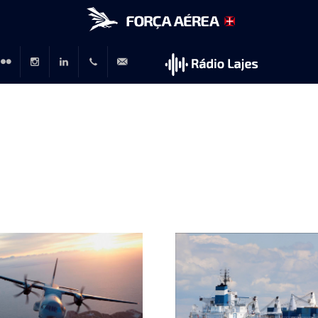
r
lickr
Instagram
LinkedIn
+351
rp@emfa.gov.pt
214726120