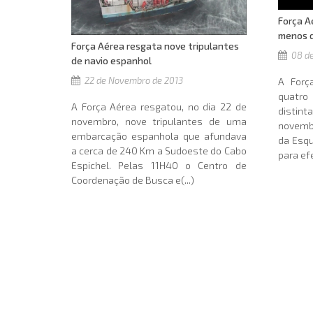
Força A
menos d
Força Aérea resgata nove tripulantes
08 de
de navio espanhol
22 de Novembro de 2013
A Forç
quatr
A Força Aérea resgatou, no dia 22 de
distint
novembro, nove tripulantes de uma
novemb
embarcação espanhola que afundava
da Esqu
a cerca de 240 Km a Sudoeste do Cabo
para efe
Espichel. Pelas 11H40 o Centro de
Coordenação de Busca e(...)