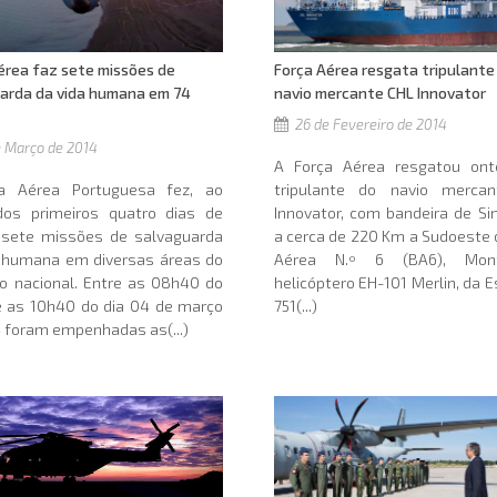
Força Aérea resgata tripulante
érea faz sete missões de
navio mercante CHL Innovator
arda da vida humana em 74
26 de Fevereiro de 2014
 Março de 2014
A Força Aérea resgatou o
tripulante do navio merca
a Aérea Portuguesa fez, ao
Innovator, com bandeira de Si
dos primeiros quatro dias de
a cerca de 220 Km a Sudoeste
 sete missões de salvaguarda
Aérea N.º 6 (BA6), Mont
a humana em diversas áreas do
helicóptero EH-101 Merlin, da 
rio nacional. Entre as 08h40 do
751(...)
e as 10h40 do dia 04 de março
 foram empenhadas as(...)