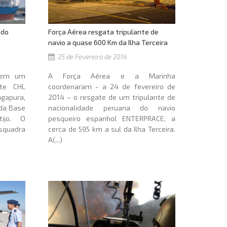
Força Aérea resgata tripulante de
 do
navio a quase 600 Km da Ilha Terceira
25 de Fevereiro de 2014
A Força Aérea e a Marinha
ntem um
coordenaram - a 24 de fevereiro de
nte CHL
2014 – o resgate de um tripulante de
ngapura,
nacionalidade peruana do navio
 da Base
pesqueiro espanhol ENTERPRACE, a
ijo. O
cerca de 595 km a sul da Ilha Terceira.
Esquadra
A(...)