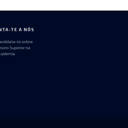
NTA-TE A NÓS
andidata-te online
nsino Superior na
cademia