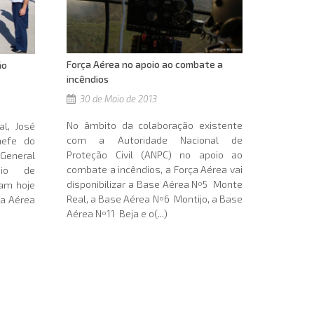
Força Aérea no apoio ao combate a
ão
incêndios
30 de Maio de 2013
No âmbito da colaboração existente
l, José
com a Autoridade Nacional de
hefe do
Proteção Civil (ANPC) no apoio ao
 General
combate a incêndios, a Força Aérea vai
nio de
disponibilizar a Base Aérea Nº5  Monte
ram hoje
Real, a Base Aérea Nº6  Montijo, a Base
ça Aérea
Aérea Nº11  Beja e o(...)