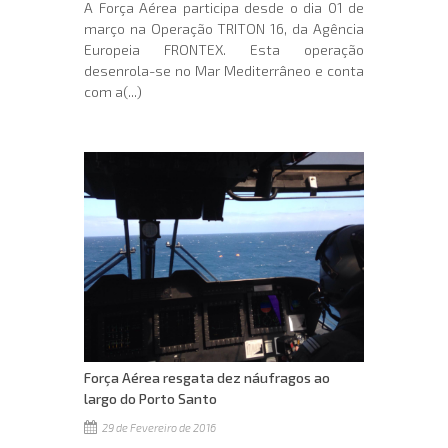
A Força Aérea participa desde o dia 01 de
março na Operação TRITON 16, da Agência
Europeia FRONTEX. Esta operação
desenrola-se no Mar Mediterrâneo e conta
com a(...)
Força Aérea resgata dez náufragos ao
largo do Porto Santo
29 de Fevereiro de 2016