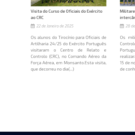
Visita do Curso de Oficiais do Exército
Militar
ao CRC
intercâ
22 de Janeiro de 2025
28 d
Os alunos do Tirocínio para Oficiais de
Os mil
Artilharia 24/25 do Exército Português
Contr
visitaram o Centro de Relato e
Portug
Controlo (CRC), no Comando Aéreo da
realiza
Força Aérea, em Monsanto.Esta visita,
15 de n
que decorreu no dia(...)
de conh