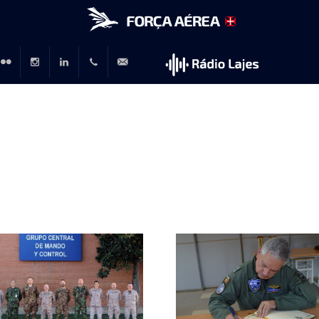
r
lickr
Instagram
LinkedIn
+351
rp@emfa.gov.pt
214726120