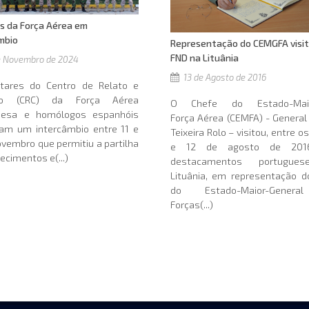
es da Força Aérea em
mbio
Representação do CEMGFA visi
FND na Lituânia
e Novembro de 2024
13 de Agosto de 2016
itares do Centro de Relato e
olo (CRC) da Força Aérea
O Chefe do Estado-Ma
uesa e homólogos espanhóis
Força Aérea (CEMFA) - Genera
ram um intercâmbio entre 11 e
Teixeira Rolo – visitou, entre o
ovembro que permitiu a partilha
e 12 de agosto de 2016
ecimentos e(...)
destacamentos portugue
Lituânia, em representação d
do Estado-Maior-Gener
Forças(...)