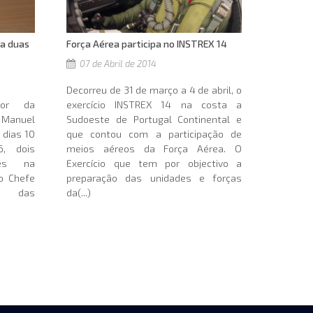
Força Aérea participa no INSTREX 14
ta duas
07 de Abril de 2014
Decorreu de 31 de março a 4 de abril, o
exercício INSTREX 14 na costa a
ior da
Sudoeste de Portugal Continental e
l Manuel
que contou com a participação de
s dias 10
meios aéreos da Força Aérea. O
, dois
Exercício que tem por objectivo a
ses na
preparação das unidades e forças
o Chefe
da(...)
al das