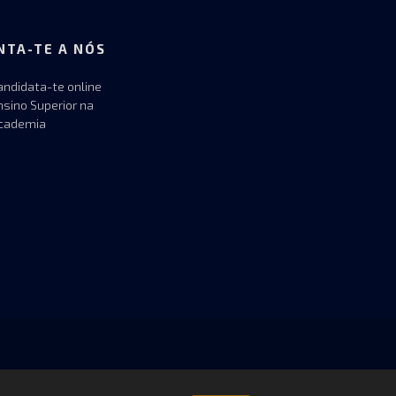
NTA-TE A NÓS
andidata-te online
nsino Superior na
cademia