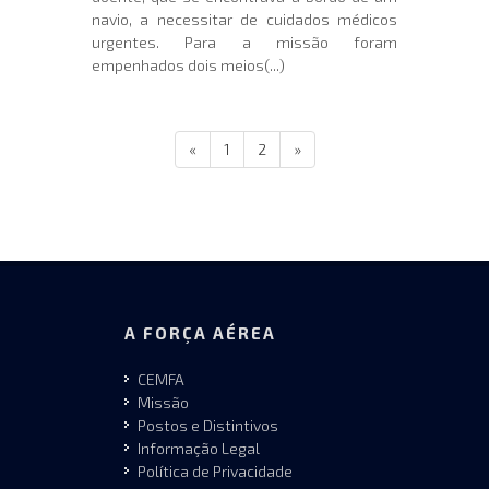
navio, a necessitar de cuidados médicos
urgentes. Para a missão foram
empenhados dois meios(...)
«
1
2
»
A FORÇA AÉREA
CEMFA
Missão
Postos e Distintivos
Informação Legal
Política de Privacidade