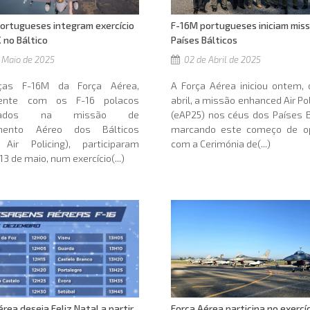
ortugueses integram exercício
F-16M portugueses iniciam mis
no Báltico
Países Bálticos
 Maio de 2025
02 de Abril de 2025
ças F-16M da Força Aérea,
A Força Aérea iniciou ontem, 
mente com os F-16 polacos
abril, a missão enhanced Air Pol
acados na missão de
(eAP25) nos céus dos Países B
amento Aéreo dos Bálticos
marcando este começo de o
c Air Policing), participaram
com a Cerimónia de(...)
13 de maio, num exercício(...)
érea deseja Feliz Natal a partir
Força Aérea participa no exercí