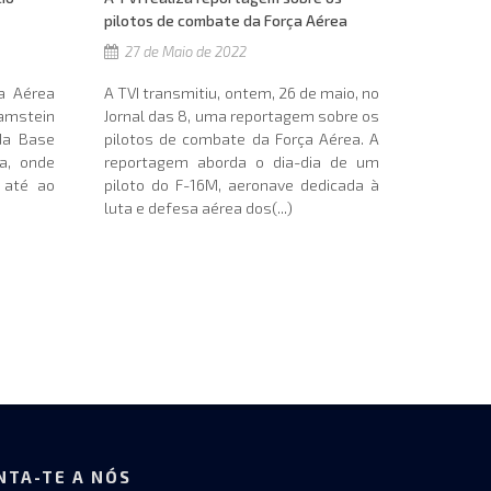
pilotos de combate da Força Aérea
27 de Maio de 2022
A TVI transmitiu, ontem, 26 de maio, no
a Aérea
Jornal das 8, uma reportagem sobre os
Ramstein
pilotos de combate da Força Aérea. A
 da Base
reportagem aborda o dia-dia de um
a, onde
piloto do F-16M, aeronave dedicada à
 até ao
luta e defesa aérea dos(...)
NTA-TE A NÓS