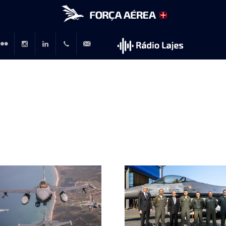
r
lickr
Instagram
LinkedIn
+351
rp@emfa.gov.pt
214726120