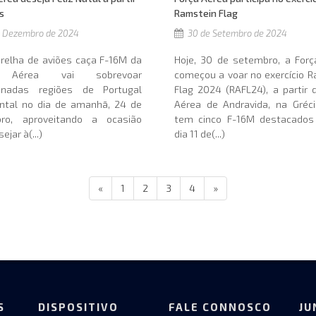
s
Ramstein Flag
 Dezembro de 2024
30 de Setembro de 2024
relha de aviões caça F-16M da
Hoje, 30 de setembro, a Forç
a Aérea vai sobrevoar
começou a voar no exercício 
inadas regiões de Portugal
Flag 2024 (RAFL24), a partir
ental no dia de amanhā, 24 de
Aérea de Andravida, na Gréci
ro, aproveitando a ocasião
tem cinco F-16M destacados
ejar à(...)
dia 11 de(...)
«
1
2
3
4
»
S
DISPOSITIVO
FALE CONNOSCO
JU