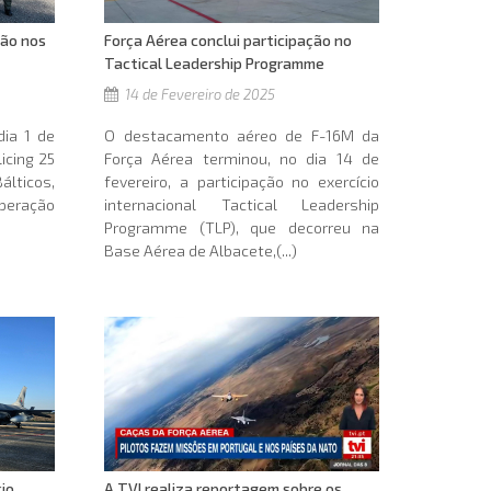
Força Aérea conclui participação no
são nos
Tactical Leadership Programme
14 de Fevereiro de 2025
O destacamento aéreo de F-16M da
dia 1 de
Força Aérea terminou, no dia 14 de
icing 25
fevereiro, a participação no exercício
álticos,
internacional Tactical Leadership
peração
Programme (TLP), que decorreu na
Base Aérea de Albacete,(...)
A TVI realiza reportagem sobre os
cio