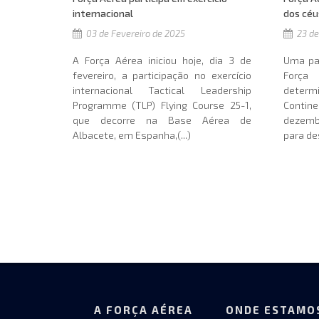
internacional
dos céu
03 de Fevereiro de 2025
23 de
A Força Aérea iniciou hoje, dia 3 de
Uma pa
fevereiro, a participação no exercício
Forç
internacional Tactical Leadership
determ
Programme (TLP) Flying Course 25-1,
Contin
que decorre na Base Aérea de
dezemb
Albacete, em Espanha,(...)
para des
A FORÇA AÉREA
ONDE ESTAMO