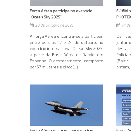
F-16M p
Força Aérea participa no exercício
PHOTEX 
“Ocean Sky 2025”
14 de
20 de Outubro de 2025
Os ca
A Força Aérea encontra-se a participar,
junta
entre os dias 17 e 24 de outubro, no
dest
exercício internacional Ocean Sky 2025,
Polici
a partir da Base Aérea de Gando, em
(Balti
Espanha. O destacamento, composto
ontem, 
por 57 militares e cinco(...)
Força Aérea participa em exercício
Força A