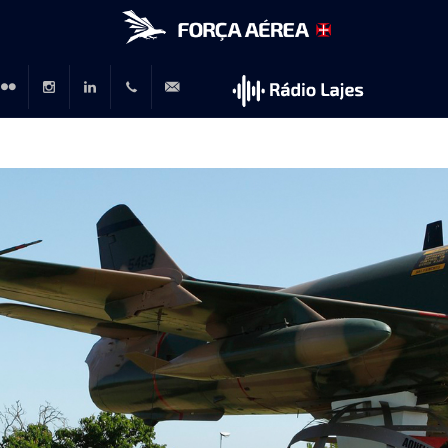
r
lickr
Instagram
LinkedIn
+351
rp@emfa.gov.pt
214726120