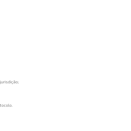
urisdição;
tocolo.