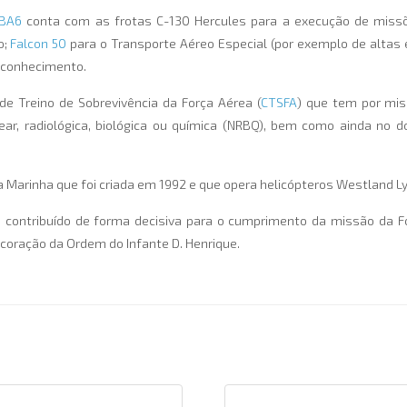
BA6
conta com as frotas C-130 Hercules para a execução de miss
o;
Falcon 50
para o Transporte Aéreo Especial (por exemplo de altas 
Reconhecimento.
e Treino de Sobrevivência da Força Aérea (
CTSFA
) que tem por mis
lear, radiológica, biológica ou química (NRBQ), bem como ainda no
a Marinha que foi criada em 1992 e que opera helicópteros Westland Ly
contribuído de forma decisiva para o cumprimento da missão da F
decoração da Ordem do Infante D. Henrique.