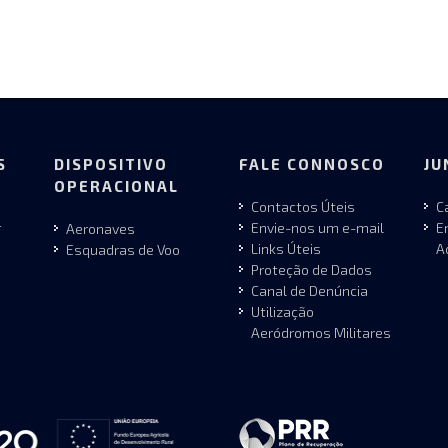
S
DISPOSITIVO
FALE CONNOSCO
JU
OPERACIONAL
Contactos Úteis
C
r
Envie-nos um e-mail
E
Aeronaves
Links Úteis
A
Esquadras de Voo
Proteção de Dados
Canal de Denúncia
Utilização
Aeródromos Militares