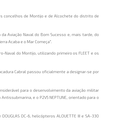
s concelhos de Montijo e de Alcochete do distrito de
a da Aviação Naval do Bom Sucesso e, mais tarde, do
erra Acaba e o Mar Começa".
Naval do Montijo, utilizando primeiro os FLEET e os
Sacadura Cabral passou oficialmente a designar-se por
siderável para o desenvolvimento da aviação militar
 Antissubmarina, e o P2V5 NEPTUNE, orientado para o
te DOUGLAS DC-6, helicópteros ALOUETTE III e SA-330