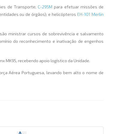
ões de Transporte;
C-295M
para efetuar missões de
entidades ou de órgãos); e helicópteros
EH-101 Merlin
são ministrar cursos de sobrevivência e salvamento
 domínio do reconhecimento e inativação de engenhos
nx MK95, recebendo apoio logístico da Unidade.
orça Aérea Portuguesa, levando bem alto o nome de