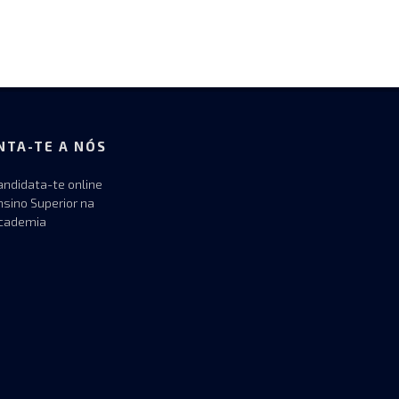
NTA-TE A NÓS
andidata-te online
nsino Superior na
cademia