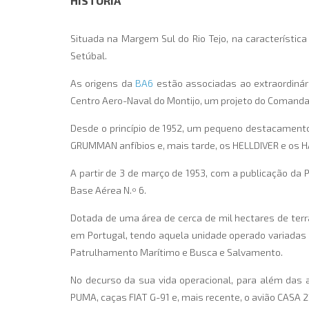
HISTÓRIA
Situada na Margem Sul do Rio Tejo, na característica
Setúbal.
As origens da
BA6
estão associadas ao extraordinár
Centro Aero-Naval do Montijo, um projeto do Comanda
Desde o princípio de 1952, um pequeno destacamento
GRUMMAN anfíbios e, mais tarde, os HELLDIVER e os 
A partir de 3 de março de 1953, com a publicação da 
Base Aérea N.º 6.
Dotada de uma área de cerca de mil hectares de terr
em Portugal, tendo aquela unidade operado variadas
Patrulhamento Marítimo e Busca e Salvamento.
No decurso da sua vida operacional, para além das 
PUMA, caças FIAT G-91 e, mais recente, o avião CASA 