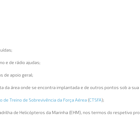
uídas;
o e de rádio ajudas;
s de apoio geral;
ta da área onde se encontra implantada e de outros pontos sob a sua j
o de Treino de Sobrevivência da Força Aérea
(
CTSFA
);
drilha de Helicópteros da Marinha (EHM), nos termos do respetivo pro