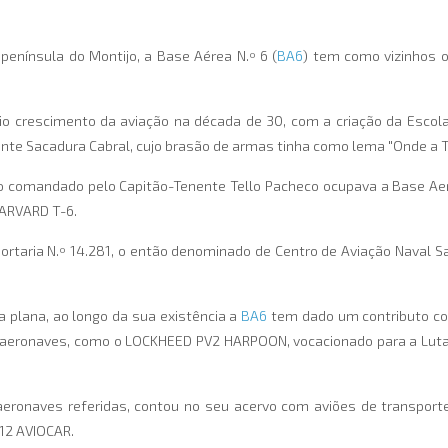
 península do Montijo, a Base Aérea N.º 6 (
BA6
) tem como vizinhos o
io crescimento da aviação na década de 30, com a criação da Escol
nte Sacadura Cabral, cujo brasão de armas tinha como lema "Onde a T
 comandado pelo Capitão-Tenente Tello Pacheco ocupava a Base Aero-
HARVARD T-6.
Portaria N.º 14.281, o então denominado de Centro de Aviação Naval 
a plana, ao longo da sua existência a
BA6
tem dado um contributo con
 aeronaves, como o LOCKHEED PV2 HARPOON, vocacionado para a Luta
aeronaves referidas, contou no seu acervo com aviões de transpor
212 AVIOCAR.