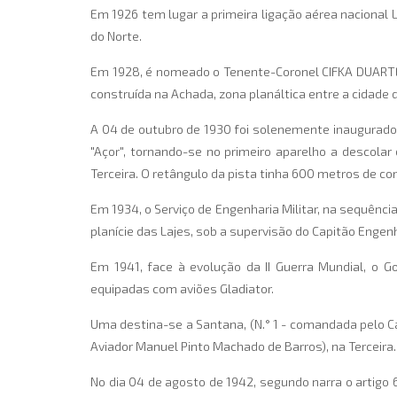
Em 1926 tem lugar a primeira ligação aérea nacional
do Norte.
Em 1928, é nomeado o Tenente-Coronel CIFKA DUARTE p
construída na Achada, zona planáltica entre a cidade d
A 04 de outubro de 1930 foi solenemente inaugurad
"Açor", tornando-se no primeiro aparelho a descolar 
Terceira. O retângulo da pista tinha 600 metros de c
Em 1934, o Serviço de Engenharia Militar, na sequênci
planície das Lajes, sob a supervisão do Capitão Enge
Em 1941, face à evolução da II Guerra Mundial, o 
equipadas com aviões Gladiator.
Uma destina-se a Santana, (N.° 1 - comandada pelo Ca
Aviador Manuel Pinto Machado de Barros), na Terceira.
No dia 04 de agosto de 1942, segundo narra o artigo 