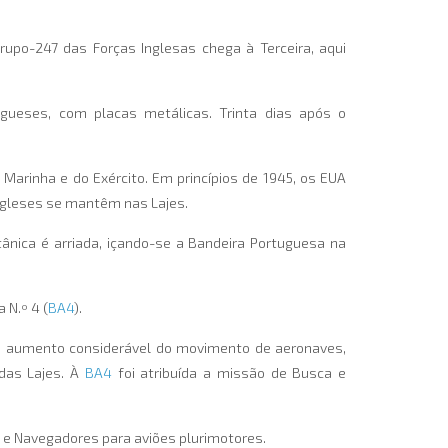
rupo-247 das Forças Inglesas chega à Terceira, aqui
gueses, com placas metálicas. Trinta dias após o
arinha e do Exército. Em princípios de 1945, os EUA
ngleses se mantêm nas Lajes.
tânica é arriada, içando-se a Bandeira Portuguesa na
 N.º 4 (
BA4
).
um aumento considerável do movimento de aeronaves,
das Lajes. À
BA4
foi atribuída a missão de Busca e
e Navegadores para aviões plurimotores.