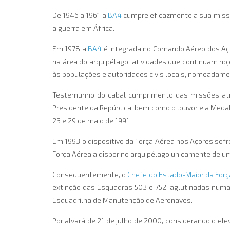
De 1946 a 1961 a
BA4
cumpre eficazmente a sua missão
a guerra em África.
Em 1978 a
BA4
é integrada no Comando Aéreo dos Aço
na área do arquipélago, atividades que continuam h
às populações e autoridades civis locais, nomeadamen
Testemunho do cabal cumprimento das missões atr
Presidente da República, bem como o louvor e a Meda
23 e 29 de maio de 1991.
Em 1993 o dispositivo da Força Aérea nos Açores sofre
Força Aérea a dispor no arquipélago unicamente de um
Consequentemente, o
Chefe do Estado-Maior da Forç
extinção das Esquadras 503 e 752, aglutinadas numa
Esquadrilha de Manutenção de Aeronaves.
Por alvará de 21 de julho de 2000, considerando o el