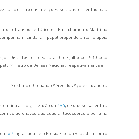
ez que o centro das atenções se transfere então para
nto, o Transporte Tático e o Patrulhamento Marítimo
desempenham, ainda, um papel preponderante no apoio
os Distintos, concedida a 16 de julho de 1980 pelo
 pelo Ministro da Defesa Nacional, respetivamente em
ereiro, é extinto o Comando Aéreo dos Açores ficando a
determina a reorganização da
BA4
, de que se salienta a
as com as aeronaves das suas antecessoras e por uma
 da
BA4
agraciada pelo Presidente da República com o