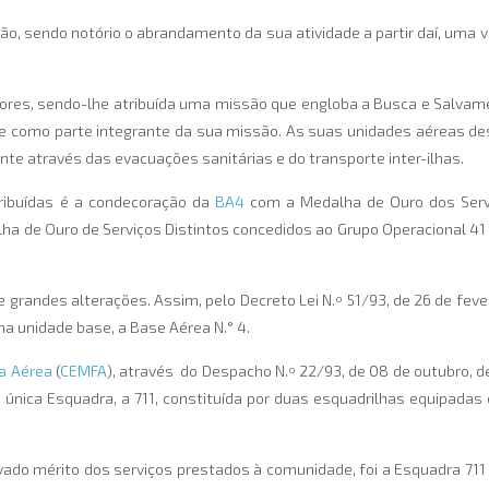
, sendo notório o abrandamento da sua atividade a partir daí, uma v
res, sendo-lhe atribuída uma missão que engloba a Busca e Salvame
oje como parte integrante da sua missão. As suas unidades aéreas 
te através das evacuações sanitárias e do transporte inter-ilhas.
ibuídas é a condecoração da
BA4
com a Medalha de Ouro dos Serviç
lha de Ouro de Serviços Distintos concedidos ao Grupo Operacional 41
 grandes alterações. Assim, pelo Decreto Lei N.º 51/93, de 26 de fev
a unidade base, a Base Aérea N.° 4.
a Aérea
(
CEMFA
), através do Despacho N.º 22/93, de 08 de outubro, 
 única Esquadra, a 711, constituída por duas esquadrilhas equipad
evado mérito dos serviços prestados à comunidade, foi a Esquadra 711