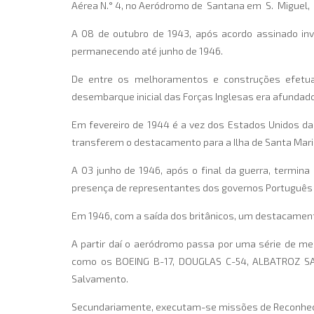
Aérea N.° 4, no Aeródromo de Santana em S. Miguel,
A 08 de outubro de 1943, após acordo assinado invo
permanecendo até junho de 1946.
De entre os melhoramentos e construções efetuad
desembarque inicial das Forças Inglesas era afundad
Em fevereiro de 1944 é a vez dos Estados Unidos da
transferem o destacamento para a Ilha de Santa Mari
A 03 junho de 1946, após o final da guerra, termina
presença de representantes dos governos Português e
Em 1946, com a saída dos britânicos, um destacament
A partir daí o aeródromo passa por uma série de m
como os BOEING B-17, DOUGLAS C-54, ALBATROZ SA-
Salvamento.
Secundariamente, executam-se missões de Reconhecim