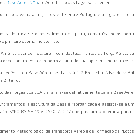
 e a
Base Aérea N.° 5
, no Aeródromo das Lagens, na Terceira.
cando a velha aliança existente entre Portugal e a Inglaterra, o G
as destaca-se o revestimento da pista, construída pelos portu
o o primeiro submarino alemão.
 América aqui se instalarem com destacamentos da Força Aérea, da M
a onde constroem o aeroporto a partir do qual operam, enquanto os i
 a cedência da Base Aérea das Lajes à Grã-Bretanha. A Bandeira Bri
 Britânico.
o das Forças dos EUA transfere-se definitivamente para a Base Aérea
elhoramentos, a estrutura da Base é reorganizada e assiste-se a 
16, SYKORKY SH-19 e DAKOTA C-17 que passam a operar a partir 
ento Meteorológico, de Transporte Aéreo e de Formação de Pilotos 