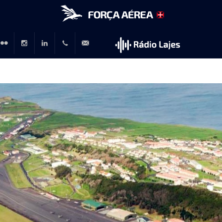
r
lickr
Instagram
LinkedIn
+351
rp@emfa.gov.pt
214726120