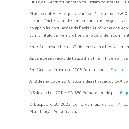
Título de Membro Honorário da Ordem do Infante D. He
Mais recentemente, por alvará de 21 de julho de 20
circunstâncias vem desempenhando as exigentes miss
do apoio às populações da Região Autónoma dos Açor
com o Título de Membro Honorário da Ordem do Infant
Em 30 de novembro de 2006, foi criado o Destacame
Após a desativação da Esquadra 711, em 11 de abril de 
Em 24 de setembro de 2008 foi reativada a
Esquadra
A 12 de março de 2010, após a desativação do DAA do
A 5 de abril de 2011 o SA-330 Puma, operado pela
Esqu
O Despacho 38/2023, de 16 de maio do
CEMFA
reat
Manutenção Aeronáutica.