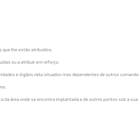
os que lhe estão atribuídos;
ídas ou a atribuir em reforço;
e unidades e órgãos nela situados mas dependentes de outros comando
mo;
ta da área onde se encontra implantada e de outros pontos sob a sua j