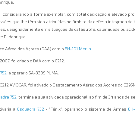
nrique.
06, considerando a forma exemplar, com total dedicação e elevado pr
ões que lhe têm sido atribuídas no âmbito da defesa integrada do te
es, designadamente em situações de catástrofe, calamidade ou acid
e D. Henrique.
nto Aéreo dos Açores (DAA) com o
EH-101 Merlin
.
2007, foi criado o DAA com o C212.
 752
, a operar o SA-330S PUMA.
 C212 AVIOCAR, foi ativado o Destacamento Aéreo dos Açores do C295
adra 752
, termina a sua atividade operacional, ao fim de 34 anos de s
ivaria a
Esquadra 752
- "Fénix", operando o sistema de Armas
EH-