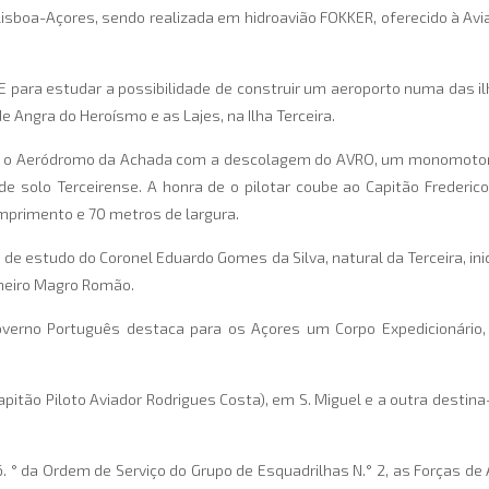
 Lisboa-Açores, sendo realizada em hidroavião FOKKER, oferecido à Av
ara estudar a possibilidade de construir um aeroporto numa das ilh
e Angra do Heroísmo e as Lajes, na Ilha Terceira.
o o Aeródromo da Achada com a descolagem do AVRO, um monomotor, 
de solo Terceirense. A honra de o pilotar coube ao Capitão Frederic
omprimento e 70 metros de largura.
a de estudo do Coronel Eduardo Gomes da Silva, natural da Terceira, i
nheiro Magro Romão.
Governo Português destaca para os Açores um Corpo Expedicionário
pitão Piloto Aviador Rodrigues Costa), em S. Miguel e a outra destina
6. ° da Ordem de Serviço do Grupo de Esquadrilhas N.° 2, as Forças d