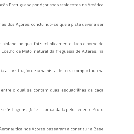
iação Portuguesa por Açorianos residentes na América
as dos Açores, concluindo-se que a pista deveria ser
biplano, ao qual foi simbolicamente dado o nome de
o Coelho de Melo, natural da freguesia de Altares, na
nicia a construção de uma pista de terra compactada na
, entre o qual se contam duas esquadrilhas de caça
-se às Lagens, (N.° 2 - comandada pelo Tenente Piloto
e Aeronáutica nos Açores passaram a constituir a Base