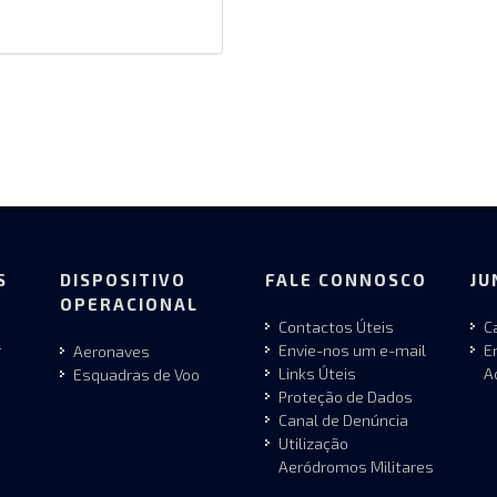
S
DISPOSITIVO
FALE CONNOSCO
JU
OPERACIONAL
Contactos Úteis
C
r
Envie-nos um e-mail
E
Aeronaves
Links Úteis
A
Esquadras de Voo
Proteção de Dados
Canal de Denúncia
Utilização
Aeródromos Militares