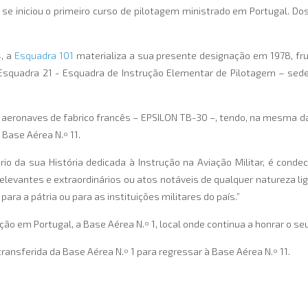
se iniciou o primeiro curso de pilotagem ministrado em Portugal. Do
4, a
Esquadra 101
materializa a sua presente designação em 1978, fr
 Esquadra 21 - Esquadra de Instrução Elementar de Pilotagem – sed
 aeronaves de fabrico francês – EPSILON TB-30 –, tendo, na mesma da
 Base Aérea N.º 11.
ário da sua História dedicada à Instrução na Aviação Militar, é cond
relevantes e extraordinários ou atos notáveis de qualquer natureza li
ara a pátria ou para as instituições militares do país.”
 em Portugal, a Base Aérea N.º 1, local onde continua a honrar o seu 
transferida da Base Aérea N.º 1 para regressar à Base Aérea N.º 11.