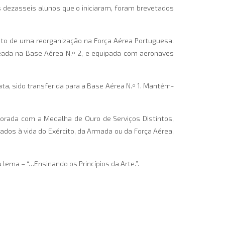
s dezasseis alunos que o iniciaram, foram brevetados
uto de uma reorganização na Força Aérea Portuguesa.
eada na Base Aérea N.º 2, e equipada com aeronaves
ta, sido transferida para a Base Aérea N.º 1. Mantém-
ecorada com a Medalha de Ouro de Serviços Distintos,
gados à vida do Exército, da Armada ou da Força Aérea,
lema – “…Ensinando os Princípios da Arte.”.