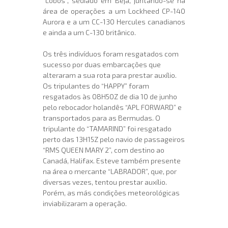
“Lobos”, sediado em Beja, juntando-se na
área de operações a um Lockheed CP-140
Aurora e a um CC-130 Hercules canadianos
e ainda a um C-130 britânico.
Os três indivíduos foram resgatados com
sucesso por duas embarcações que
alteraram a sua rota para prestar auxílio.
Os tripulantes do “HAPPY” foram
resgatados às 08H50Z de dia 10 de junho
pelo rebocador holandês “APL FORWARD” e
transportados para as Bermudas. O
tripulante do “TAMARIND” foi resgatado
perto das 13H15Z pelo navio de passageiros
“RMS QUEEN MARY 2”, com destino ao
Canadá, Halifax. Esteve também presente
na área o mercante “LABRADOR”, que, por
diversas vezes, tentou prestar auxílio.
Porém, as más condições meteorológicas
inviabilizaram a operação.