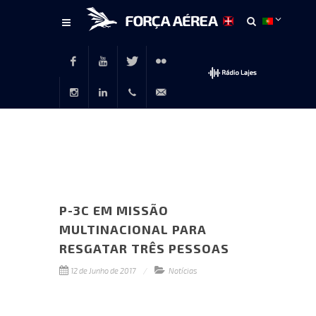
Conteúdo
principal
Facebook
Youtube
Twitter
Flickr
Instagram
LinkedIn
+351
rp@emfa.gov.pt
214726120
P-3C EM MISSÃO
MULTINACIONAL PARA
RESGATAR TRÊS PESSOAS
12 de Junho de 2017
Notícias