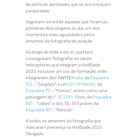
de perto as aeronaves que se encontravam
parqueadas.
Seguiram-se então aquelas que foram as
primeiras descolagens do dia, um dos
momentos mais aguardados pelos
amantes da fotografia de aviação.
Ao longo de todo o dia os spotters
conseguiram fotografar os vários
helicópteros que integram o HotBlade
2023, inclusive um voo de formação onde
integraram dois AW119
Koala
, da
Esquadra
552
- "Zangões", e um
EH-101 Merlin
, da
Esquadra 751
- "Pumas", assim como uma
passagem do
P-3C CUP+
Orion, da
Esquadra
601
- "Lobos" e dos TB-30 Epsilon, da
Esquadra 101
- "Roncos".
A todos os amantes da fotografia que
marcaram presença no HotBlade 2023,
Obrigado.