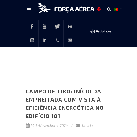
Conteúdo
principal
Facebook
Youtube
Twitter
Flickr
Instagram
LinkedIn
+351
rp@emfa.gov.pt
214726120
CAMPO DE TIRO: INÍCIO DA
EMPREITADA COM VISTA À
EFICIÊNCIA ENERGÉTICA NO
EDIFÍCIO 101
29 de Novembro de 2024
Notícias