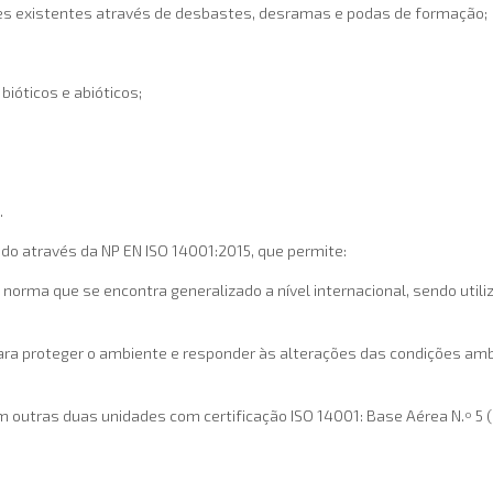
s existentes através de desbastes, desramas e podas de formação;
ióticos e abióticos;
.
ado através da NP EN ISO 14001:2015, que permite:
norma que se encontra generalizado a nível internacional, sendo uti
ra proteger o ambiente e responder às alterações das condições ambi
 outras duas unidades com certificação ISO 14001: Base Aérea N.º 5 (