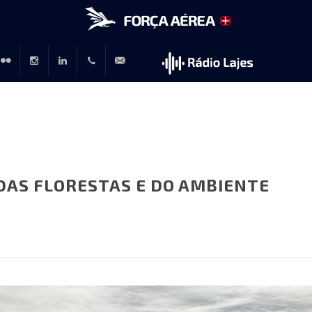
r
lickr
Instagram
LinkedIn
+351
rp@emfa.gov.pt
214726120
DAS FLORESTAS E DO AMBIENTE