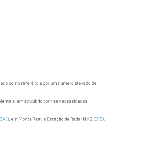
lizado como referência por um número elevado de
entais, em equilíbrio com as necessidades
BA5
), em Monte Real, e Estação de Radar N.º 2 (
ER2
),