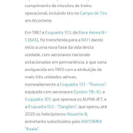
cumprimento de missões de treino
operacional, incluindo tiro no
Campo de Tiro
em Alcochete.
Em 1987 a
Esquadra 103
, da
Base Aérea N.º
5
(
BA5
), foi transferida para a
BA11
dando
início a uma nova fase da vida desta
unidade, com aeronaves nacionais
estacionadas em permanência, e que seria
enriquecida em 1993 com a atribuição de
mais três unidades aéreas,
nomeadamente a
Esquadra 101 - "Roncos"
,
equipada com aeronaves
Epsilon TB-30
, a
Esquadra 301
, que operava os ALPHA-JET, e
a
Esquadra 552 - "Zangões"
, que operou até
2020 os helicópteros
Alouette III
,
entretanto substituídos pelo
AW119MKII
"Koala"
.