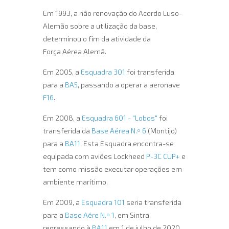
Em 1993, a não renovação do Acordo Luso-
Alemão sobre a utilização da base,
determinou o fim da atividade da
Força Aérea Alemã.
Em 2005, a
Esquadra 301
foi transferida
para a
BA5
, passando a operar a aeronave
F16
.
Em 2008, a
Esquadra 601 - "Lobos"
foi
transferida da
Base Aérea N.º 6
(Montijo)
para a
BA11
. Esta Esquadra encontra-se
equipada com aviões Lockheed
P-3C CUP+
e
tem como missão executar operações em
ambiente marítimo.
Em 2009, a
Esquadra 101
seria transferida
para a
Base Aére N.º 1
, em Sintra,
regressando à
BA11
em 1 de julho de 2020.